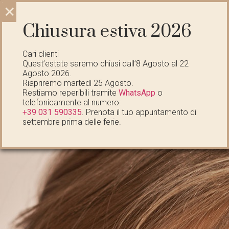
CHI SIAMO
ESTETICA DI BASE
GIFT CARD
Cari clienti
Quest’estate saremo chiusi dall’8 Agosto al 22
Viso
Agosto 2026.
Riapriremo martedì 25 Agosto.
Restiamo reperibili tramite
WhatsApp
o
telefonicamente al numero:
+39 031 590335
. Prenota il tuo appuntamento di
settembre prima delle ferie.